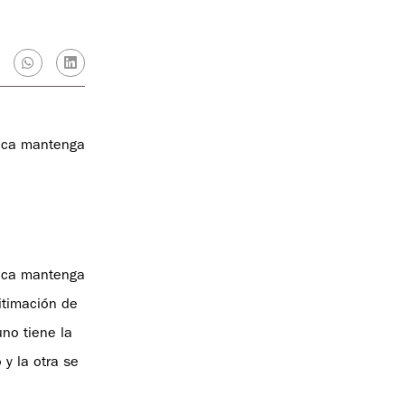
mica mantenga
mica mantenga
gitimación de
uno tiene la
y la otra se