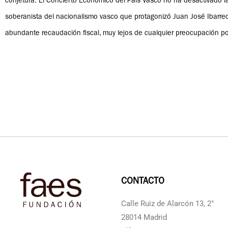
conjetura. El Concierto Económico del País Vasco no ha desactivado la
soberanista del nacionalismo vasco que protagonizó Juan José Ibarr
abundante recaudación fiscal, muy lejos de cualquier preocupación por 
CONTACTO
Calle Ruiz de Alarcón 13, 2°
28014 Madrid