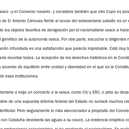
asco –y el Convenio navarro– y considera también que otro Cupo es posib
 de D. Antonio Cánovas frente al acoso del soberanismo catalán es un e
 los objetos favoritos de denigración por el nacionalismo vasco a hace
genético de la autonomía vasca. Por otra parte, escuchar a dirigentes 
nación infundada es una satisfacción que parecía improbable. Está muy bi
ría recordar todos. La recepción de los derechos históricos en la Consti
acuerdo de equilibrio entre unidad y diversidad en el que es la Constitu
 de esas instituciones.
ranismo o exija un concierto a la vasca, como CiU y ERC, o pida su desa
ombre de una supuesta reforma federal del Estado no sumará muchos cre
erritorial. Pero seguramente lo más aleccionador a propósito del Concie
 con Cataluña devolvería las aguas a su cauce. La evidencia empírica c