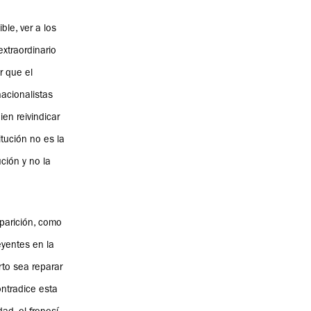
le, ver a los
xtraordinario
r que el
nacionalistas
en reivindicar
tución no es la
ción y no la
parición, como
yentes en la
rto sea reparar
ontradice esta