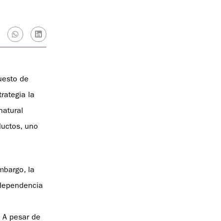
uesto de
rategia la
natural
ductos, uno
mbargo, la
ndependencia
. A pesar de