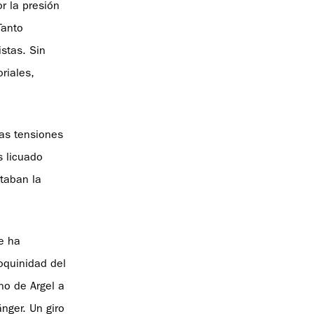
r la presión
Tanto
stas. Sin
riales,
cas tensiones
s licuado
rtaban la
e ha
oquinidad del
no de Argel a
nger. Un giro