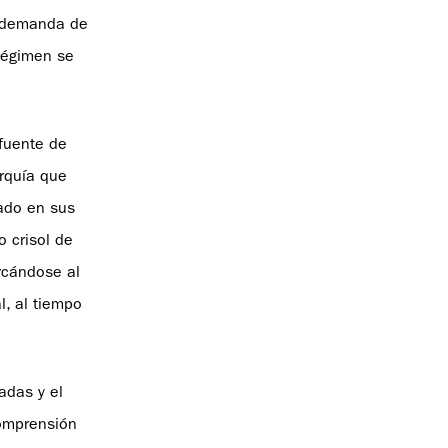
a demanda de
 régimen se
fuente de
rquía que
tado en sus
o crisol de
ercándose al
l, al tiempo
adas y el
comprensión