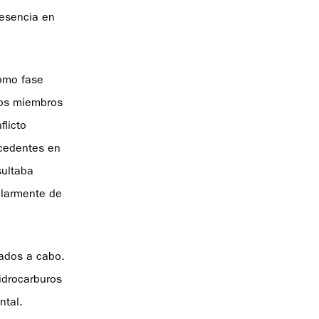
resencia en
como fase
ados miembros
flicto
ecedentes en
sultaba
ularmente de
vados a cabo.
hidrocarburos
ntal.