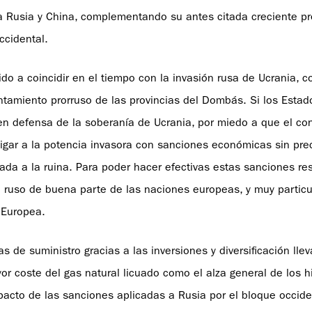
a Rusia y China, complementando su antes citada creciente p
ccidental.
ido a coincidir en el tiempo con la invasión rusa de Ucrania, 
evantamiento prorruso de las provincias del Dombás. Si los Est
 en defensa de la soberanía de Ucrania, por miedo a que el con
tigar a la potencia invasora con sanciones económicas sin pr
nada a la ruina. Para poder hacer efectivas estas sanciones re
eo ruso de buena parte de las naciones europeas, y muy partic
 Europea.
 de suministro gracias a las inversiones y diversificación lle
yor coste del gas natural licuado como el alza general de los 
mpacto de las sanciones aplicadas a Rusia por el bloque occide