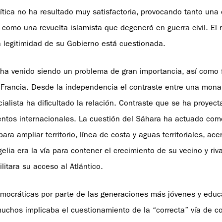
lítica no ha resultado muy satisfactoria, provocando tanto un
 como una revuelta islamista que degeneró en guerra civil. El
 legitimidad de su Gobierno está cuestionada.
s ha venido siendo un problema de gran importancia, así como 
y Francia. Desde la independencia el contraste entre una mona
ocialista ha dificultado la relación. Contraste que se ha proyec
ientos internacionales. La cuestión del Sáhara ha actuado com
ra ampliar territorio, línea de costa y aguas territoriales, ac
gelia era la vía para contener el crecimiento de su vecino y riva
litara su acceso al Atlántico.
mocráticas por parte de las generaciones más jóvenes y educ
muchos implicaba el cuestionamiento de la “correcta” vía de 