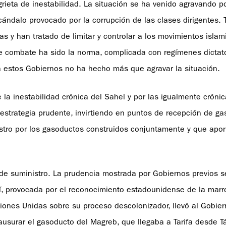
grieta de inestabilidad. La situación se ha venido agravando po
ándalo provocado por la corrupción de las clases dirigentes. 
 y han tratado de limitar y controlar a los movimientos islami
te combate ha sido la norma, complicada con regímenes dictato
 a estos Gobiernos no ha hecho más que agravar la situación.
la inestabilidad crónica del Sahel y por las igualmente cróni
 estrategia prudente, invirtiendo en puntos de recepción de ga
nistro por los gasoductos construidos conjuntamente y que apo
de suministro. La prudencia mostrada por Gobiernos previos s
uí, provocada por el reconocimiento estadounidense de la marr
iones Unidas sobre su proceso descolonizador, llevó al Gobier
usurar el gasoducto del Magreb, que llegaba a Tarifa desde Tá