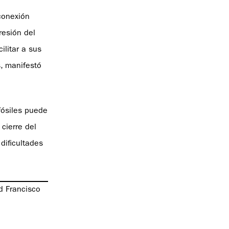
conexión
resión del
ilitar a sus
, manifestó
fósiles puede
 cierre del
dificultades
ad Francisco