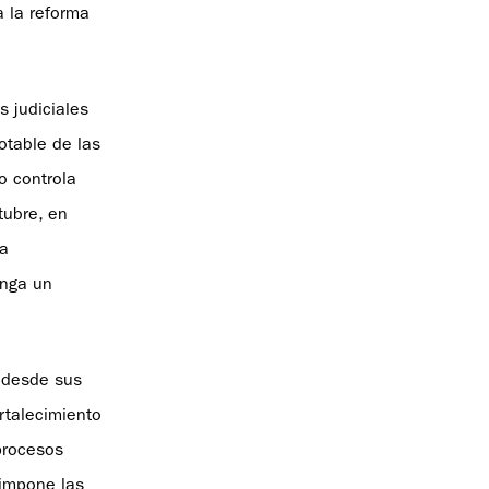
a la reforma
s judiciales
otable de las
o controla
tubre, en
la
onga un
o desde sus
rtalecimiento
procesos
 impone las