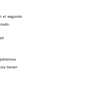
on el segundo
icado.
ad
gobiernos
cos tienen