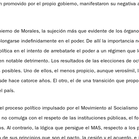
m promovido por el propio gobierno, manifestaron su negativa 
obierno de Morales, la sujeción más que evidente de los órgano
olongarse indefinidamente en el poder. De allí la importancia n
ítica en el intento de arrebatarle el poder a un régimen que l
 en notable detrimento. Los resultados de las elecciones de oc
osibles. Uno de ellos, el menos propicio, aunque verosímil, 
de hace catorce años. El otro, el de una transición que prop
l país.
 el proceso político impulsado por el Movimiento al Socialism
no comulga con el respeto de las instituciones públicas, el fo
 Al contrario, la lógica que persigue el MAS, respecto a los 
a de sus principios que son el pacto, la cesión y el acuerdo, e