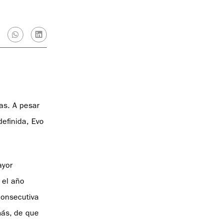
as. A pesar
definida, Evo
ayor
 el año
consecutiva
más, de que