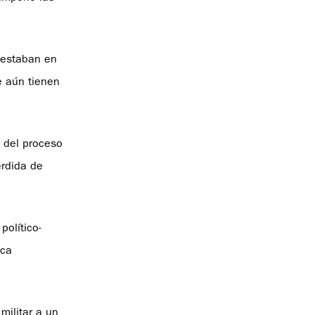
, estaban en
e aún tienen
d del proceso
érdida de
político-
ica
militar a un