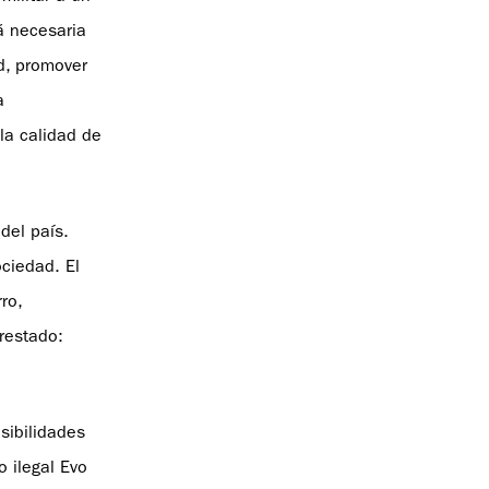
á necesaria
d, promover
a
la calidad de
 del país.
ociedad. El
ro,
prestado:
sibilidades
o ilegal Evo