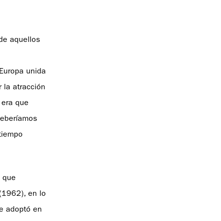
 de aquellos
 Europa unida
 la atracción
 era que
 deberíamos
 tiempo
, que
(1962), en lo
se adoptó en