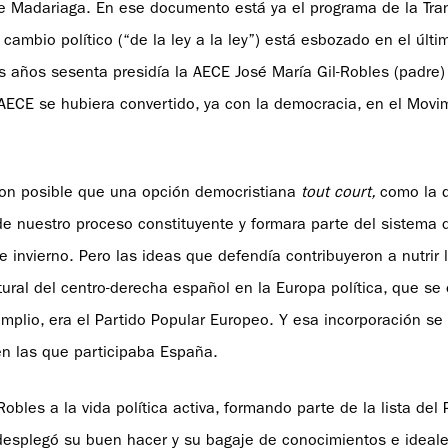
e Madariaga. En ese documento está ya el programa de la Tran
cambio político (“de la ley a la ley”) está esbozado en el últi
 años sesenta presidía la AECE José María Gil-Robles (padre)
a AECE se hubiera convertido, ya con la democracia, en el Movi
ieron posible que una opción democristiana
tout court,
como la 
de nuestro proceso constituyente y formara parte del sistema 
e invierno. Pero las ideas que defendía contribuyeron a nutrir 
ral del centro-derecha español en la Europa política, que se
amplio, era el Partido Popular Europeo. Y esa incorporación se
n las que participaba España.
bles a la vida política activa, formando parte de la lista del
esplegó su buen hacer y su bagaje de conocimientos e ideales