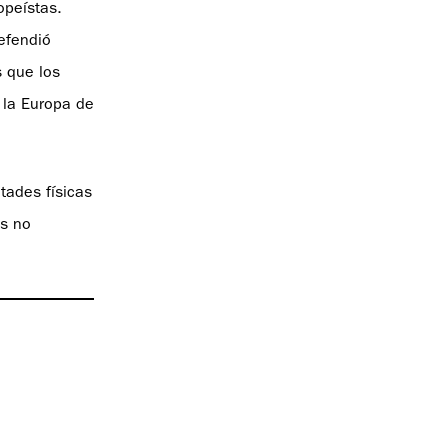
opeístas.
defendió
s que los
 la Europa de
tades físicas
os no