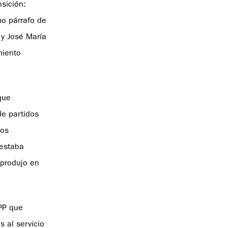
sición:
mo párrafo de
 y José María
miento
que
de partidos
los
 estaba
 produjo en
 PP que
 al servicio