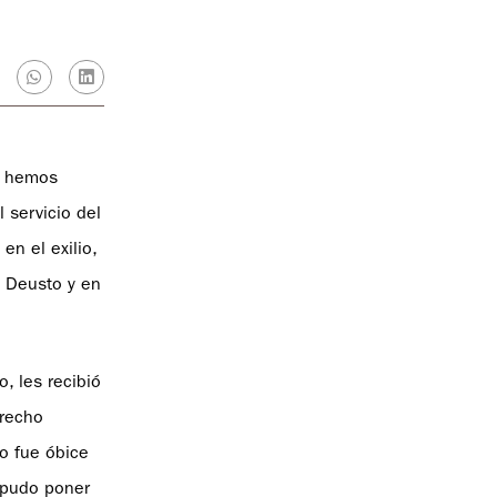
le hemos
 servicio del
en el exilio,
n Deusto y en
, les recibió
erecho
o fue óbice
 pudo poner