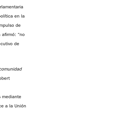
rlamentaria
lítica en la
impulso de
 afirmó: “no
ecutivo de
comunidad
obert
s mediante
ce a la Unión