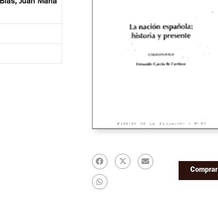
Blas, Juan María
Comprar 