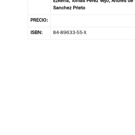
Ezkerra, Tomás Pérez Vejo, Andrés de 
Sanchez Prieto
PRECIO:
ISBN:
84-89633-55-X