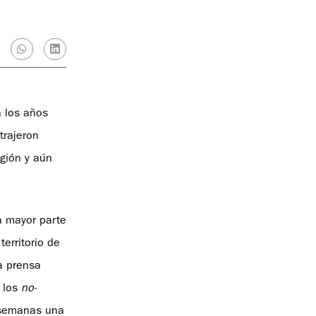
 los años
trajeron
egión y aún
a mayor parte
erritorio de
a prensa
, los
no-
 semanas una