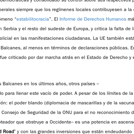
 democráticas y consolidado su control sobre sus respectivos 
berales siempre que los regímenes locales contribuyesen a la 
nómeno “
estabilitocracia
”. El
Informe de Derechos Humanos
más
erbia y el resto del sudeste de Europa, y critica la falta de l
olicial en las manifestaciones ciudadanas. La UE también es
Balcanes, al menos en términos de declaraciones públicas. E
s fue criticado por dar marcha atrás en el Estado de Derecho y e
 Balcanes en los últimos años, otros países –
o para llenar este vacío de poder. A pesar de los límites de la 
ón: el poder blando (diplomacia de mascarillas y de la vacuna)
el Consejo de Seguridad de la ONU para el no reconocimiento 
oteador que obstruye a Occidente– es una potencia en ascens
d Road’
y con las grandes inversiones que están endeudando