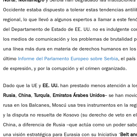
Norte
,
Montenegro
y Serbia han degradado las instituciones
Occidente estaba dispuesto a tolerar estas tendencias antili
regional, lo que llevó a algunos expertos a llamar a este fe
del Departamento de Estado de EE. UU. no es indulgente con S
los medios de comunicación y los problemas de brutalidad p
una línea más dura en materia de derechos humanos en los 
último
Informe del Parlamento Europeo sobre Serbia
, el paí
de expresión, y por la corrupción y el crimen organizado.
Dado que la UE y
EE. UU.
han prestado menos atención a los
Rusia
,
China
,
Turquía
,
Emiratos Árabes Unidos
– se han movid
rusa en los Balcanes, Moscú usa tres instrumentos en la regi
y la disputa no resuelta de Kosovo (su derecho de veto en 
China, a diferencia de Rusia –que actúa como un poder sab
una visión estratégica para Eurasia con su Iniciativa ‘
Belt an