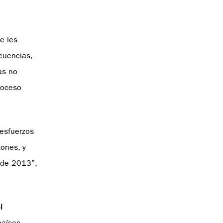
e les
cuencias,
as no
roceso
 esfuerzos
ones, y
 de 2013”,
l