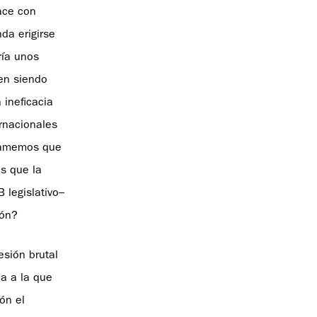
ace con
da erigirse
ría unos
en siendo
 ineficacia
ernacionales
clamemos que
s que la
 legislativo–
ión?
esión brutal
ca a la que
ón el