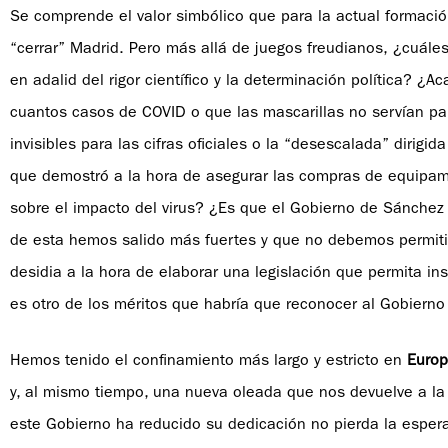
Se comprende el valor simbólico que para la actual formaci
“cerrar” Madrid. Pero más allá de juegos freudianos, ¿cuále
en adalid del rigor científico y la determinación política? ¿A
cuantos casos de COVID o que las mascarillas no servían pa
invisibles para las cifras oficiales o la “desescalada” dirigid
que demostró a la hora de asegurar las compras de equipamie
sobre el impacto del virus? ¿Es que el Gobierno de Sánche
de esta hemos salido más fuertes y que no debemos permitir
desidia a la hora de elaborar una legislación que permita in
es otro de los méritos que habría que reconocer al Gobierno 
Hemos tenido el confinamiento más largo y estricto en
Euro
y, al mismo tiempo, una nueva oleada que nos devuelve a la c
este Gobierno ha reducido su dedicación no pierda la esperan