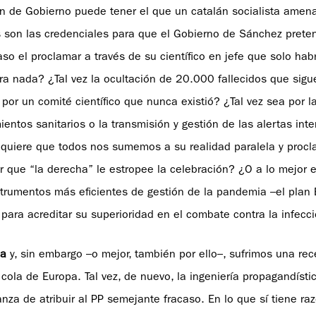
ón de Gobierno puede tener el que un catalán socialista amen
s son las credenciales para que el Gobierno de Sánchez preten
caso el proclamar a través de su científico en jefe que solo hab
ra nada? ¿Tal vez la ocultación de 20.000 fallecidos que sigu
a por un comité científico que nunca existió? ¿Tal vez sea por la
ntos sanitarios o la transmisión y gestión de las alertas int
z quiere que todos nos sumemos a su realidad paralela y pro
 que “la derecha” le estropee la celebración? ¿O a lo mejor e
strumentos más eficientes de gestión de la pandemia –el plan B
para acreditar su superioridad en el combate contra la infecc
pa
y, sin embargo –o mejor, también por ello–, sufrimos una rec
ola de Europa. Tal vez, de nuevo, la ingeniería propagandísti
za de atribuir al PP semejante fracaso. En lo que sí tiene raz