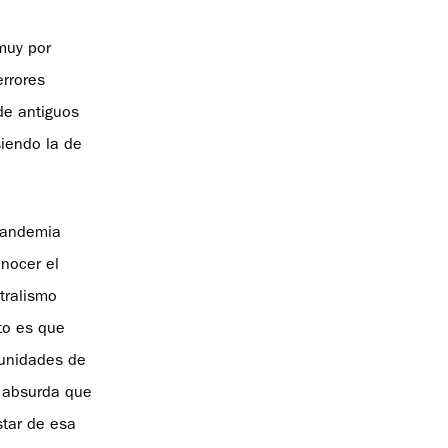
muy por
errores
de antiguos
siendo la de
 pandemia
nocer el
tralismo
to es que
munidades de
a absurda que
star de esa