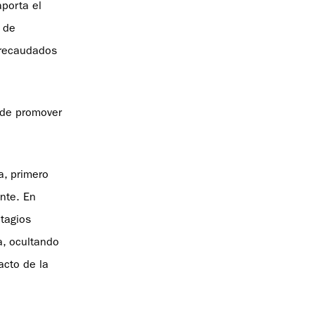
porta el
 de
 recaudados
 de promover
a, primero
nte. En
tagios
a, ocultando
acto de la