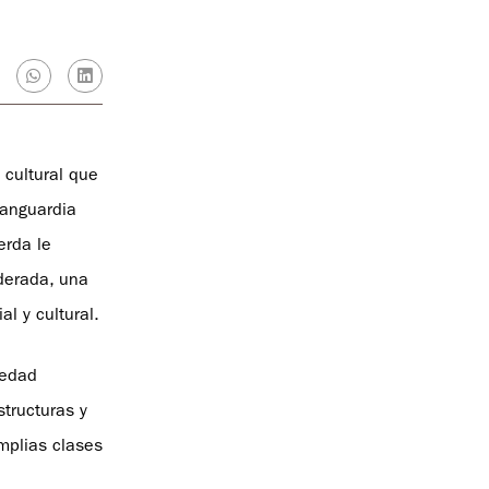
 cultural que
vanguardia
erda le
derada, una
l y cultural.
iedad
tructuras y
mplias clases