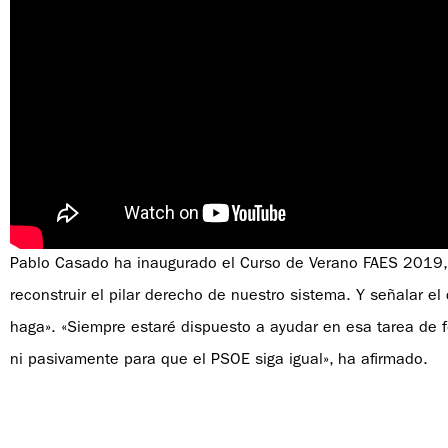
Pablo Casado ha inaugurado el Curso de Verano FAES 2019, 
reconstruir el pilar derecho de nuestro sistema. Y señalar e
haga». «Siempre estaré dispuesto a ayudar en esa tarea de 
ni pasivamente para que el PSOE siga igual», ha afirmado.