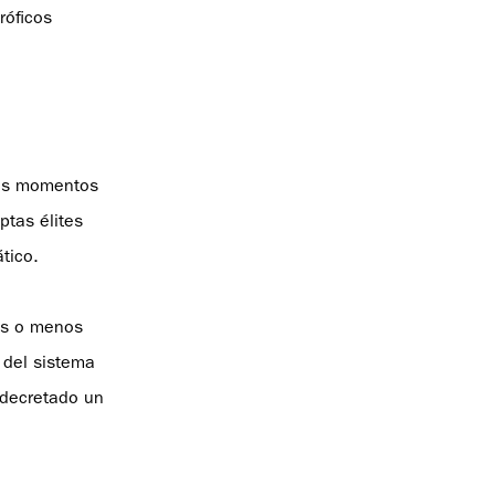
róficos
Los momentos
ptas élites
tico.
ás o menos
 del sistema
 decretado un