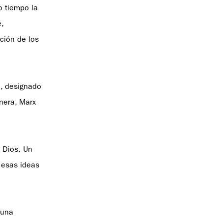
o tiempo la
,
ción de los
o, designado
nera, Marx
e Dios. Un
 esas ideas
 una