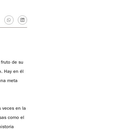
 fruto de su
. Hay en él
 una meta
s veces en la
osas como el
istoria