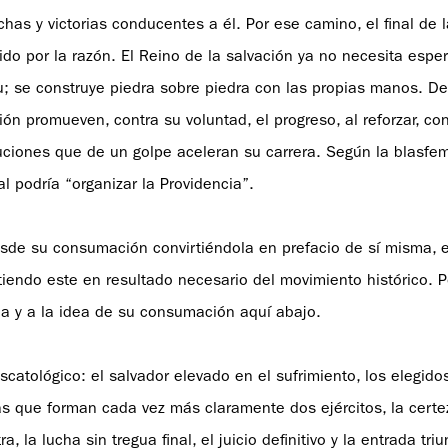
as y victorias conducentes a él. Por ese camino, el final de l
do por la razón. El Reino de la salvación ya no necesita espe
itu; se construye piedra sobre piedra con las propias manos. D
ón promueven, contra su voluntad, el progreso, al reforzar, co
luciones que de un golpe aceleran su carrera. Según la blasfe
l podría “organizar la Providencia”.
desde su consumación convirtiéndola en prefacio de sí misma, e
irtiendo este en resultado necesario del movimiento histórico.
ria y a la idea de su consumación aquí abajo.
scatológico: el salvador elevado en el sufrimiento, los elegid
as que forman cada vez más claramente dos ejércitos, la certe
 la lucha sin tregua final, el juicio definitivo y la entrada triu