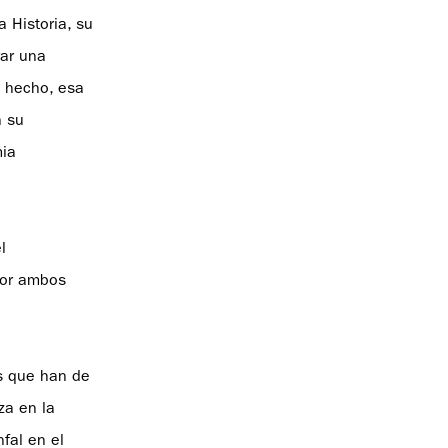
a Historia, su
rar una
e hecho, esa
n su
mia
l
 Por ambos
os que han de
za en la
nfal en el