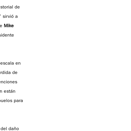
storial de
 sirvió a
de
Mike
sidente
 escala en
érdida de
venciones
n están
buelos para
 del daño