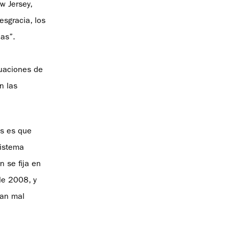
w Jersey,
esgracia, los
ias”.
ituaciones de
n las
es es que
sistema
n se fija en
 de 2008, y
tan mal