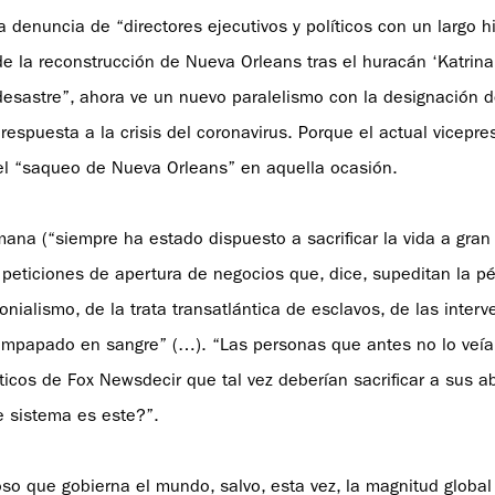
 denuncia de “directores ejecutivos y políticos con un largo hi
 de la reconstrucción de Nueva Orleans tras el huracán ‘Katrina’
l desastre”, ahora ve un nuevo paralelismo con la designación 
 respuesta a la crisis del coronavirus. Porque el actual vicepre
el “saqueo de Nueva Orleans” en aquella ocasión.
mana (“siempre ha estado dispuesto a sacrificar la vida a gran
peticiones de apertura de negocios que, dice, supeditan la p
onialismo, de la trata transatlántica de esclavos, de las inter
papado en sangre” (…). “Las personas que antes no lo veía
íticos de Fox Newsdecir que tal vez deberían sacrificar a sus a
e sistema es este?”.
oso que gobierna el mundo, salvo, esta vez, la magnitud global