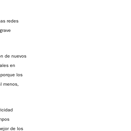
las redes
 grave
ión de nuevos
iales en
(porque los
al menos,
ricidad
empos
ejor de los