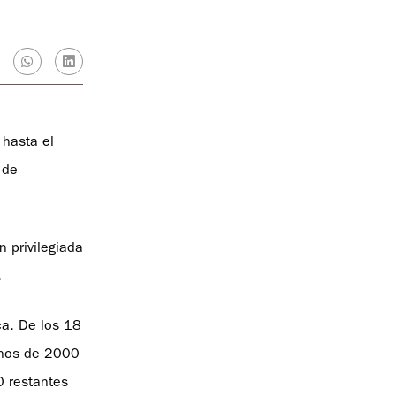
 hasta el
 de
 privilegiada
.
ca. De los 18
enos de 2000
0 restantes