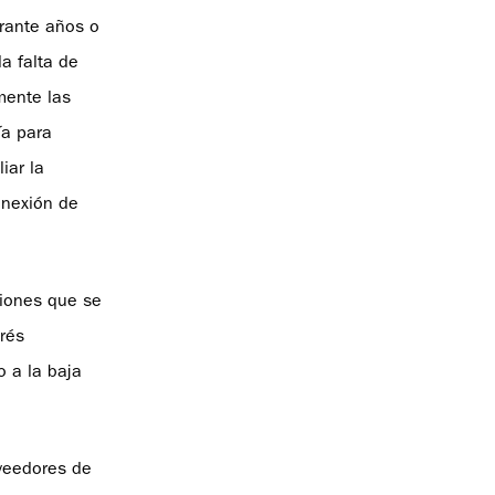
rante años o
a falta de
lmente las
ía para
iar la
onexión de
siones que se
rés
o a la baja
oveedores de