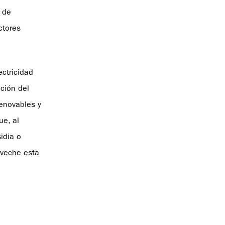
 de
ctores
ectricidad
ción del
renovables y
ue, al
idia o
oveche esta