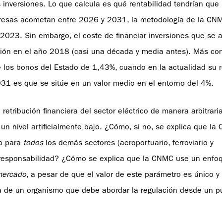
inversiones. Lo que calcula es qué rentabilidad tendrían que
mpresas acometan entre 2026 y 2031, la metodología de la CN
y 2023. Sin embargo, el coste de financiar inversiones que se
ción en el año 2018 (casi una década y media antes). Más co
e los bonos del Estado de 1,43%, cuando en la actualidad su r
031 es que se sitúe en un valor medio en el entorno del 4%.
etribución financiera del sector eléctrico de manera arbitraria
n nivel artificialmente bajo. ¿Cómo, si no, se explica que l
sa para
todos
los demás sectores (aeroportuario, ferroviario y
 responsabilidad? ¿Cómo se explica que la CNMC use un enfoq
mercado
, a pesar de que el valor de este parámetro es único 
ia de un organismo que debe abordar la regulación desde un p