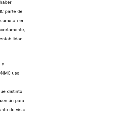
 haber
MC parte de
 acometan en
ncretamente,
entabilidad
 y
a CNMC use
ue distinto
y común para
unto de vista