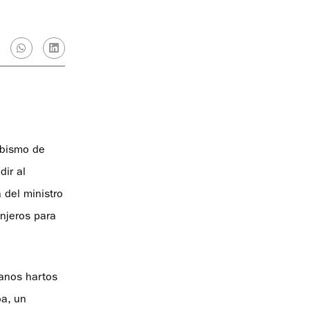
abismo de
dir al
 del ministro
anjeros para
banos hartos
ba, un