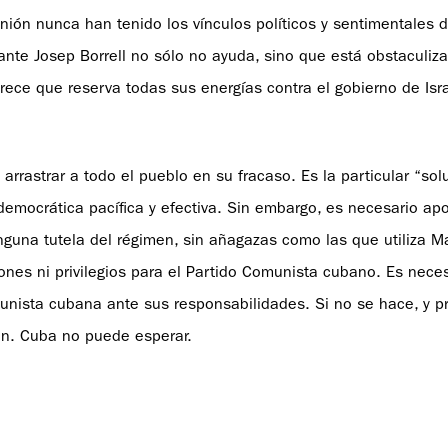
ión nunca han tenido los vínculos políticos y sentimentales d
ante Josep Borrell no sólo no ayuda, sino que está obstaculiz
arece que reserva todas sus energías contra el gobierno de Isr
arrastrar a todo el pueblo en su fracaso. Es la particular “solu
democrática pacífica y efectiva. Sin embargo, es necesario apo
nguna tutela del régimen, sin añagazas como las que utiliza 
iones ni privilegios para el Partido Comunista cubano. Es nece
omunista cubana ante sus responsabilidades. Si no se hace, y p
en. Cuba no puede esperar.