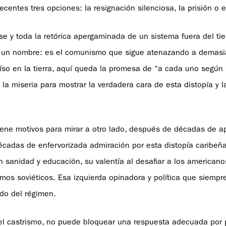
entes tres opciones: la resignación silenciosa, la prisión o el
e y toda la retórica apergaminada de un sistema fuera del ti
nen un nombre: es el comunismo que sigue atenazando a demas
íso en la tierra, aquí queda la promesa de “a cada uno según
a miseria para mostrar la verdadera cara de esta distopía y la
iene motivos para mirar a otro lado, después de décadas de a
 décadas de enfervorizada admiración por esta distopía caribeñ
sanidad y educación, su valentía al desafiar a los americano
amos soviéticos. Esa izquierda opinadora y política que siempr
ido del régimen.
n el castrismo, no puede bloquear una respuesta adecuada por 