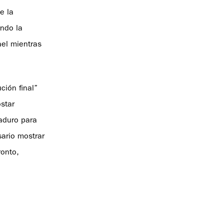
e la
ando la
ael mientras
ción final”
star
Maduro para
sario mostrar
ronto,