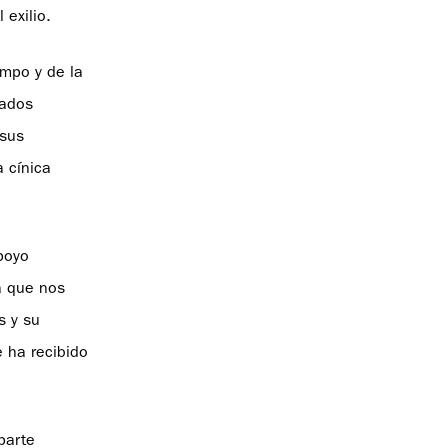
 exilio.
empo y de la
iados
 sus
 cínica
poyo
a que nos
s y su
e ha recibido
parte