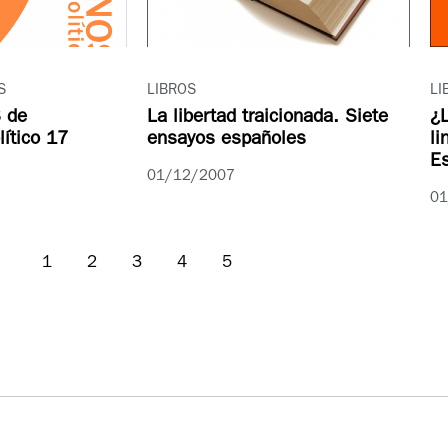
S
LIBROS
LI
 de
La libertad traicionada. Siete
¿L
ítico 17
ensayos españoles
li
E
01/12/2007
01
1
2
3
4
5