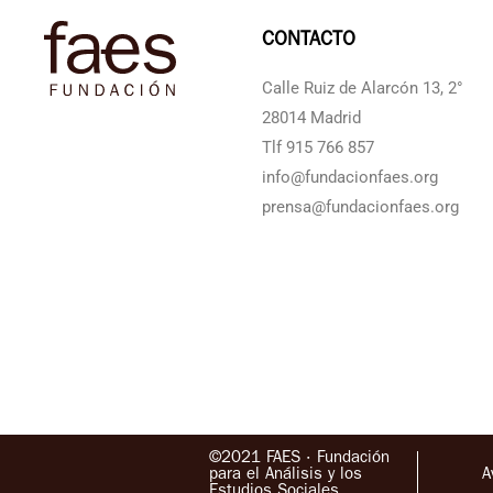
CONTACTO
Calle Ruiz de Alarcón 13, 2°
28014 Madrid
Tlf 915 766 857
info@fundacionfaes.org
prensa@fundacionfaes.org
©2021 FAES · Fundación
para el Análisis y los
A
Estudios Sociales