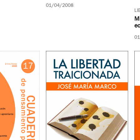
01/04/2008
LI
Mi
ec
01