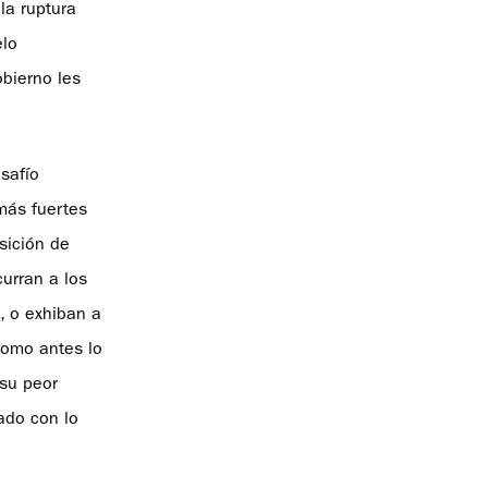
la ruptura
elo
obierno les
safío
más fuertes
sición de
urran a los
, o exhiban a
como antes lo
 su peor
ado con lo