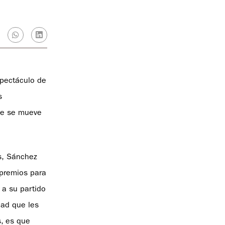
spectáculo de
s
que se mueve
s, Sánchez
apremios para
 a su partido
dad que les
, es que