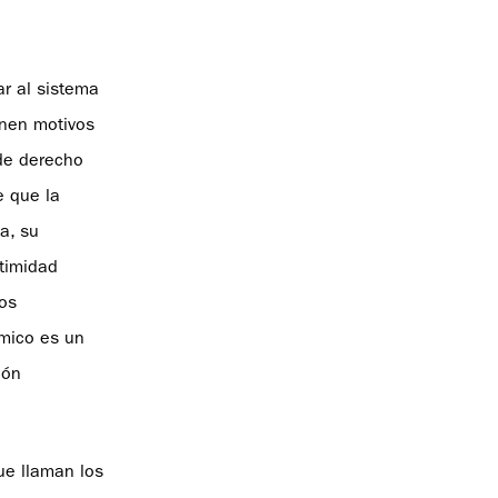
ar al sistema
enen motivos
de derecho
e que la
ca, su
itimidad
los
ómico es un
ión
ue llaman los