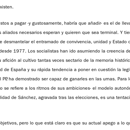
xisten.
tos a pagar -y gustosamente, habría que añadir- es el de llev
sus aliados necesarios esperan y quieren que sea terminal. Y ti
de desmantelar el entramado de convivencia, unidad y Estado 
 desde 1977. Los socialistas han ido asumiendo la creencia d
u afición al cultivo tantas veces sectario de la memoria históri
d de España y su rápida tendencia a poner en cuestión la leg
 PP, ha demostrado ser capaz de ganarles en las urnas. Para 
lo se refiere a los ritmos de sus ambiciones- el modelo auton
idad de Sánchez, agravada tras las elecciones, es una tentac
etivos, pero lo que está claro es que su actual apego a lo q