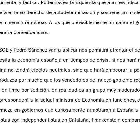
rumental y táctico. Podemos es la izquierda que aún reivindica 
dera el falso derecho de autodeterminación y sostiene un mod
miseria y retroceso. A los que previsiblemente formarán el g
tendrá consecuencias.
OE y Pedro Sánchez van a aplicar nos permitirá afrontar el de
esita la economía española en tiempos de crisis, ni nos hará 
ina no tendrá efectos neutrales, sino que hará empeorar la po
oduzca por mucho que los vendedores del nuevo gobierno rec
 en firme por sedición, en realidad es un grupo muy moderado
corresponderá a la actual ministra de Economía en funciones, 
 firmeza en gobiernos que curiosamente arrastraron a España a
alistas con independentistas en Cataluña. Frankenstein compar