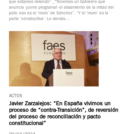
que estamos viviendo” _“Tenemos un Gobierno que
anuncia -¡como programa!- el aislamiento de la mitad del
país: eso es el ‘muro’ de Sánchez”. “Y el ‘muro’ es la
parte ‘constructiva’. Lo demás...
ACTOS
Javier Zarzalejos: “En España vivimos un
proceso de “contra-Transición”, de reversión
del proceso de reconciliación y pacto
constitucional”