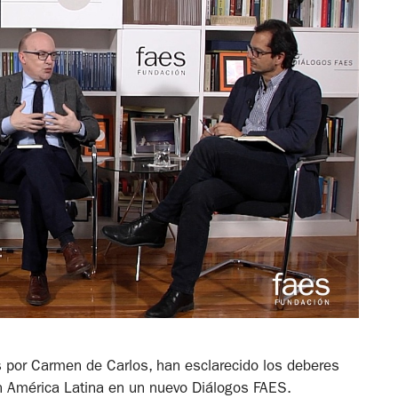
s por Carmen de Carlos, han esclarecido los deberes
n América Latina en un nuevo Diálogos FAES.