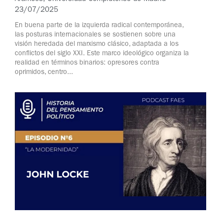
23/07/2025
En buena parte de la izquierda radical contemporánea,
las posturas internacionales se sostienen sobre una
visión heredada del marxismo clásico, adaptada a los
conflictos del siglo XXI. Este marco ideológico organiza la
realidad en términos binarios: opresores contra
oprimidos, centro...