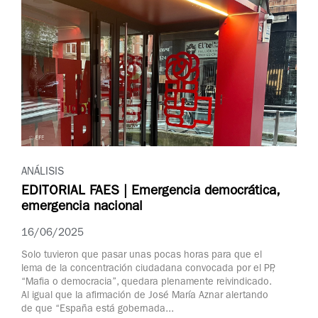
ANÁLISIS
EDITORIAL FAES | Emergencia democrática,
emergencia nacional
16/06/2025
Solo tuvieron que pasar unas pocas horas para que el
lema de la concentración ciudadana convocada por el PP,
“Mafia o democracia”, quedara plenamente reivindicado.
Al igual que la afirmación de José María Aznar alertando
de que “España está gobernada...