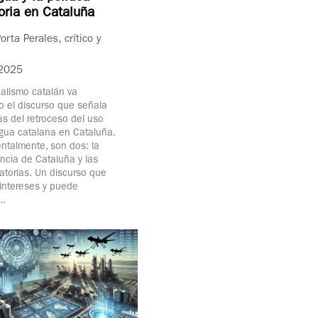
oria en Cataluña
orta Perales, crítico y
2025
nalismo catalán va
do el discurso que señala
as del retroceso del uso
ngua catalana en Cataluña.
talmente, son dos: la
cia de Cataluña y las
ratorias. Un discurso que
intereses y puede
..