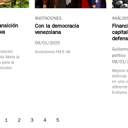
ANOTACIONES
ANÁLISI
ansición
Con la democracia
Financ
iva
venezolana
capita
defen
09/01/2025
Guillerm
ndación
Anotciones FAES 46
político
ta María la
08/01/
a para la
clusiva
Mejorar l
defensa 
en una n
diferent
Europea.
1
2
3
4
5