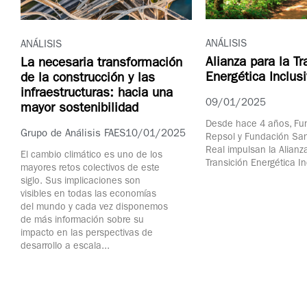
ANÁLISIS
ANÁLISIS
Alianza para la Tr
La necesaria transformación
Energética Inclus
de la construcción y las
infraestructuras: hacia una
09/01/2025
mayor sostenibilidad
Desde hace 4 años, Fu
Grupo de Análisis FAES
10/01/2025
Repsol y Fundación San
Real impulsan la Alianz
El cambio climático es uno de los
Transición Energética In
mayores retos colectivos de este
siglo. Sus implicaciones son
visibles en todas las economías
del mundo y cada vez disponemos
de más información sobre su
impacto en las perspectivas de
desarrollo a escala...