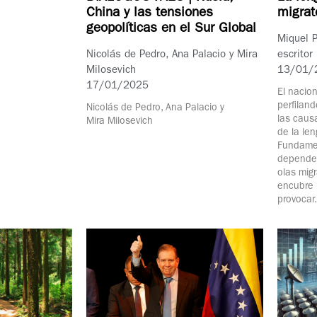
migrat
China y las tensiones
geopolíticas en el Sur Global
Miquel P
escritor
Nicolás de Pedro, Ana Palacio y Mira
13/01/
Milosevich
17/01/2025
El nacio
perfilan
Nicolás de Pedro, Ana Palacio y
las caus
Mira Milosevich
de la le
Fundamen
dependen
olas mig
encubre 
provocar.